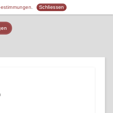
bestimmungen
.
Schliessen
gen
u