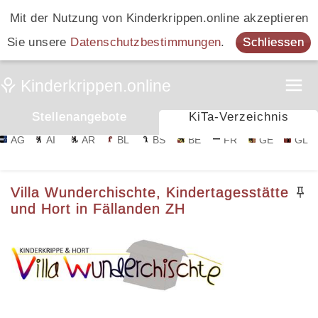
Mit der Nutzung von Kinderkrippen.online akzeptieren
Sie unsere
Datenschutzbestimmungen
.
Schliessen
Stellenangebote
KiTa-Verzeichnis
AG
AI
AR
BL
BS
BE
FR
GE
GL
Villa Wunderchischte, Kindertagesstätte
und Hort in Fällanden ZH