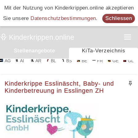
Mit der Nutzung von Kinderkrippen.online akzeptieren
Sie unsere
Datenschutzbestimmungen
.
Schliessen
Stellenangebote
KiTa-Verzeichnis
AG
AI
AR
BL
BS
BE
FR
GE
GL
Kinderkrippe Esslinäscht, Baby- und
Kinderbetreuung in Esslingen ZH