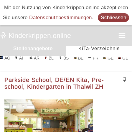
Mit der Nutzung von Kinderkrippen.online akzeptieren
Sie unsere
Datenschutzbestimmungen
.
Schliessen
Stellenangebote
KiTa-Verzeichnis
AG
AI
AR
BL
BS
BE
FR
GE
GL
Parkside School, DE/EN Kita, Pre-
school, Kindergarten in Thalwil ZH