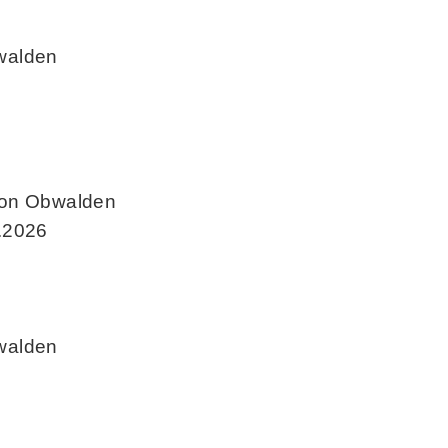
walden
ton Obwalden
.2026
walden