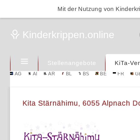
Mit der Nutzung von Kinderkr
Stellenangebote
KiTa-Ver
AG
AI
AR
BL
BS
BE
FR
G
Kita Stärnähimu, 6055 Alpnach D