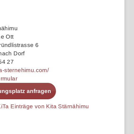
rnähimu
e Ott
ündlistrasse 6
nach Dorf
54 27
ita-sternehimu.com/
ormular
ungsplatz anfragen
iTa Einträge von Kita Stärnähimu