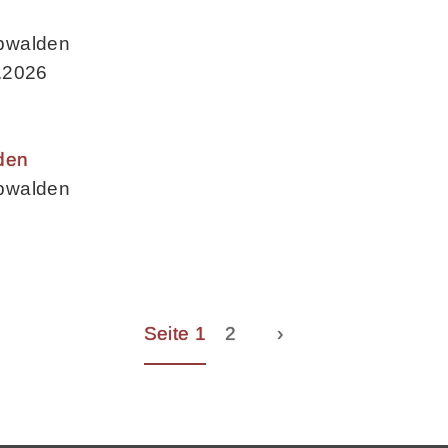
bwalden
.2026
den
bwalden
Seite 1
2
›