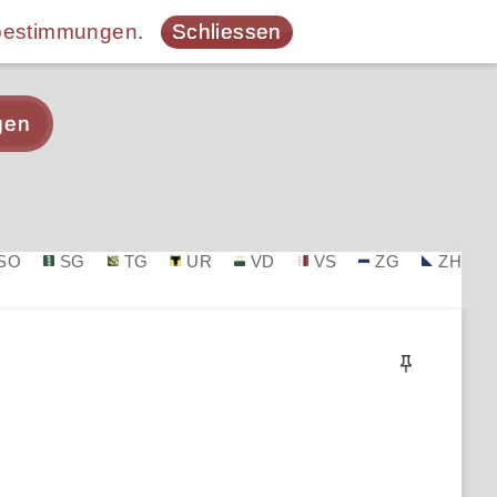
bestimmungen
.
Schliessen
gen
SO
SG
TG
UR
VD
VS
ZG
ZH