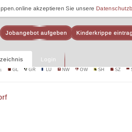
ippen.online akzeptieren Sie unsere
Datenschutz
Jobangebot aufgeben
Kinderkrippe eintra
zeichnis
Login
E
GL
GR
LU
NW
OW
SH
SZ
orf