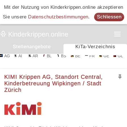
Mit der Nutzung von Kinderkrippen.online akzeptieren
Sie unsere
Datenschutzbestimmungen
.
Schliessen
Stellenangebote
KiTa-Verzeichnis
AG
AI
AR
BL
BS
BE
FR
GE
GL
KIMI Krippen AG, Standort Central,
Kinderbetreuung Wipkingen / Stadt
Zürich