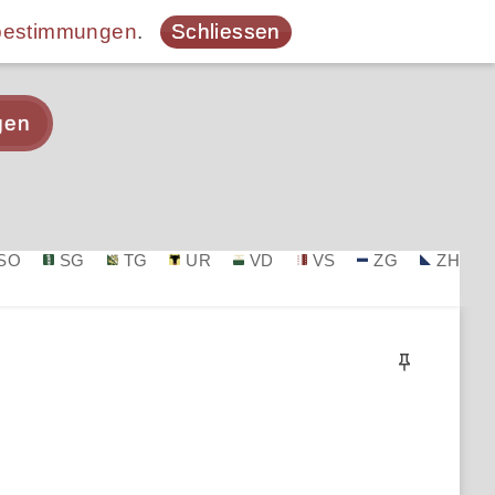
bestimmungen
.
Schliessen
gen
SO
SG
TG
UR
VD
VS
ZG
ZH