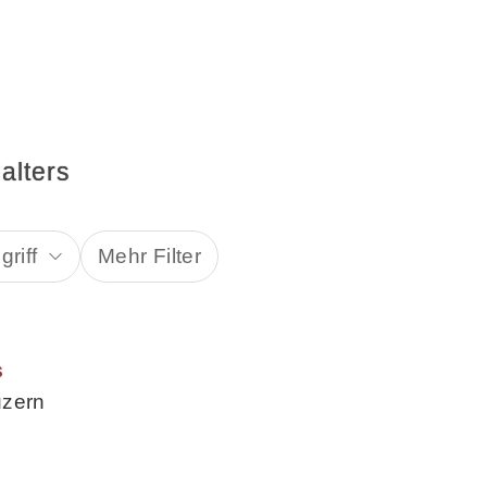
alters
riff
Mehr Filter
s
uzern