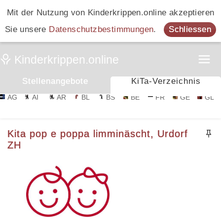
Mit der Nutzung von Kinderkrippen.online akzeptieren
Sie unsere
Datenschutzbestimmungen
.
Schliessen
Stellenangebote
KiTa-Verzeichnis
AG
AI
AR
BL
BS
BE
FR
GE
GL
Kita pop e poppa limminäscht, Urdorf
ZH