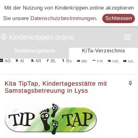
Mit der Nutzung von Kinderkrippen.online akzeptieren
Sie unsere
Datenschutzbestimmungen
.
Schliessen
Stellenangebote
KiTa-Verzeichnis
AG
AI
AR
BL
BS
BE
FR
GE
GL
Kita TipTap, Kindertagesstätte mit
Samstagsbetreuung in Lyss