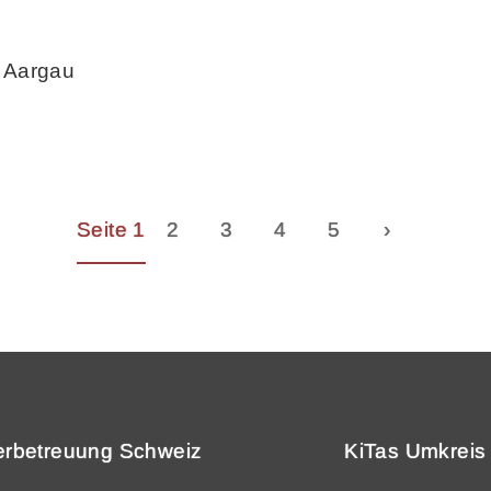
 Aargau
Seite 1
2
3
4
5
›
erbetreuung Schweiz
KiTas Umkreis