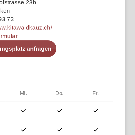
fstrasse 23b
ikon
93 73
ww.kitawaldkauz.ch/
ormular
ungsplatz anfragen
Mi.
Do.
Fr.