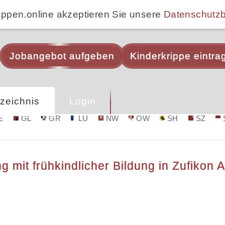
ippen.online akzeptieren Sie unsere
Datenschutz
Jobangebot aufgeben
Kinderkrippe eintra
zeichnis
Login
E
GL
GR
LU
NW
OW
SH
SZ
mit frühkindlicher Bildung in Zufikon 