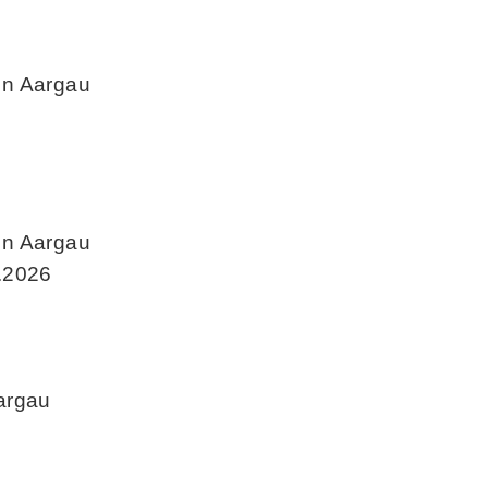
on Aargau
on Aargau
.2026
argau