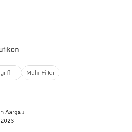
ufikon
riff
Mehr Filter
on Aargau
.2026