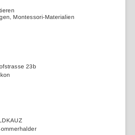
tieren
gen, Montessori-Materialien
fstrasse 23b
ikon
ALDKAUZ
Sommerhalder