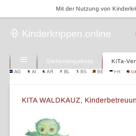
Mit der Nutzung von Kinderkr
Stellenangebote
KiTa-Ver
AG
AI
AR
BL
BS
BE
FR
G
KITA WALDKAUZ, Kinderbetreuung 