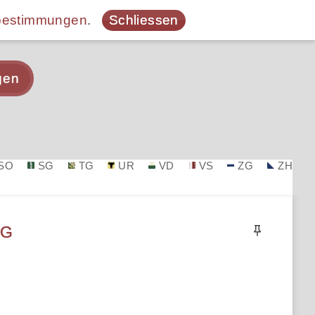
bestimmungen
.
Schliessen
gen
SO
SG
TG
UR
VD
VS
ZG
ZH
AG