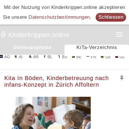
Mit der Nutzung von Kinderkrippen.online akzeptieren
Sie unsere
Datenschutzbestimmungen
.
Schliessen
Stellenangebote
KiTa-Verzeichnis
AG
AI
AR
BL
BS
BE
FR
GE
GL
Kita In Böden, Kinderbetreuung nach
infans-Konzept in Zürich Affoltern