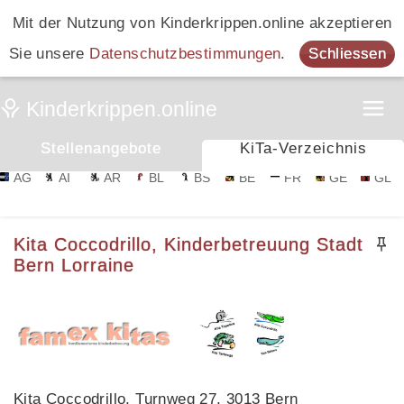
Mit der Nutzung von Kinderkrippen.online akzeptieren
Sie unsere
Datenschutzbestimmungen
.
Schliessen
Stellenangebote
KiTa-Verzeichnis
AG
AI
AR
BL
BS
BE
FR
GE
GL
Kita Coccodrillo, Kinderbetreuung Stadt
Bern Lorraine
Kita Coccodrillo, Turnweg 27, 3013 Bern