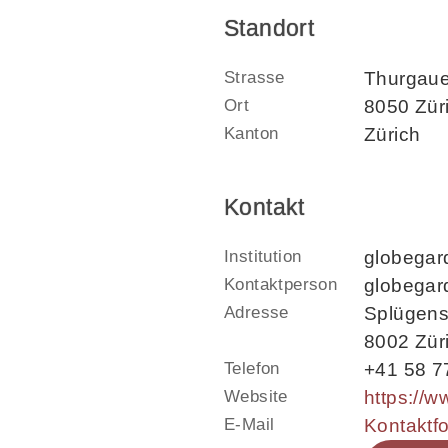
Standort
Strasse
Thurgaue
Ort
8050 Züri
Kanton
Zürich
Kontakt
Institution
globegar
Kontaktperson
globegar
Adresse
Splügens
8002 Zür
Telefon
+41 58 7
Website
E-Mail
Kontaktf