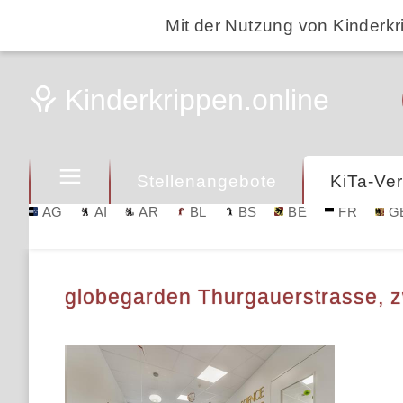
Mit der Nutzung von Kinderkr
Stellenangebote
KiTa-Ver
AG
AI
AR
BL
BS
BE
FR
G
globegarden Thurgauerstrasse, z