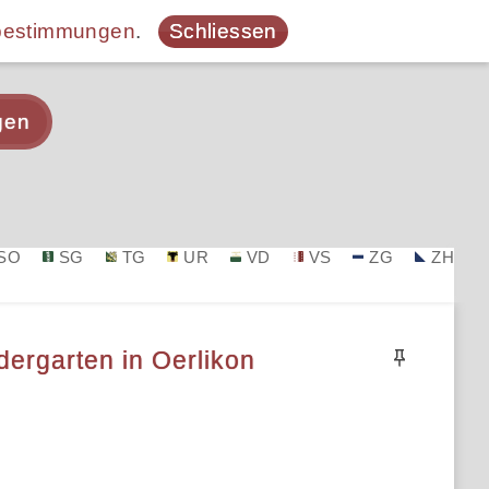
bestimmungen
.
Schliessen
gen
SO
SG
TG
UR
VD
VS
ZG
ZH
ergarten in Oerlikon