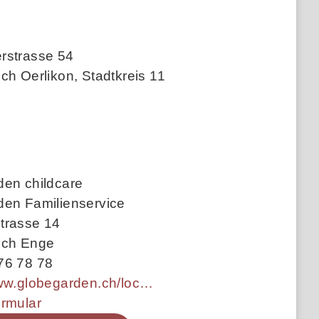
rstrasse 54
ch Oerlikon, Stadtkreis 11
den childcare
den Familienservice
trasse 14
ich Enge
76 78 78
https://www.globegarden.ch/locations/thurgauerstrasse
ormular