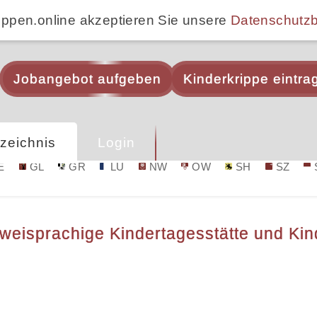
ippen.online akzeptieren Sie unsere
Datenschutz
Jobangebot aufgeben
Kinderkrippe eintra
zeichnis
Login
E
GL
GR
LU
NW
OW
SH
SZ
weisprachige Kindertagesstätte und Kind