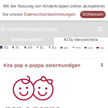
Mit der Nutzung von Kinderkrippen.online akzeptieren
Sie unsere
Datenschutzbestimmungen
.
Schliessen
Stellenangebote
KiTa-Verzeichnis
AG
AI
AR
BL
BS
BE
FR
GE
GL
Kita pop e poppa ostermundigen