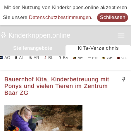
Mit der Nutzung von Kinderkrippen.online akzeptieren
Sie unsere
Datenschutzbestimmungen
.
Schliessen
Stellenangebote
KiTa-Verzeichnis
AG
AI
AR
BL
BS
BE
FR
GE
GL
Bauernhof Kita, Kinderbetreuung mit
Ponys und vielen Tieren im Zentrum
Baar ZG