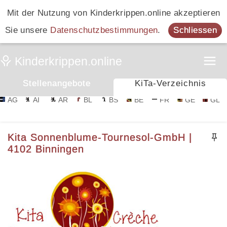
Mit der Nutzung von Kinderkrippen.online akzeptieren
Sie unsere
Datenschutzbestimmungen
.
Schliessen
Stellenangebote
KiTa-Verzeichnis
AG
AI
AR
BL
BS
BE
FR
GE
GL
Kita Sonnenblume-Tournesol-GmbH |
4102 Binningen