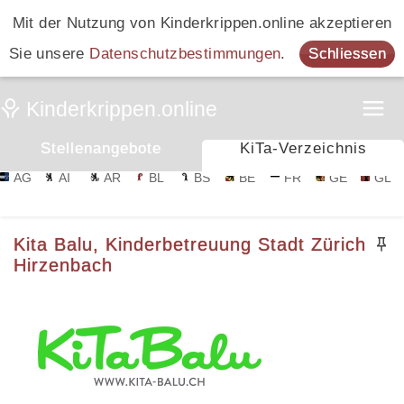
Mit der Nutzung von Kinderkrippen.online akzeptieren
Sie unsere
Datenschutzbestimmungen
.
Schliessen
Stellenangebote
KiTa-Verzeichnis
AG
AI
AR
BL
BS
BE
FR
GE
GL
Kita Balu, Kinderbetreuung Stadt Zürich
Hirzenbach