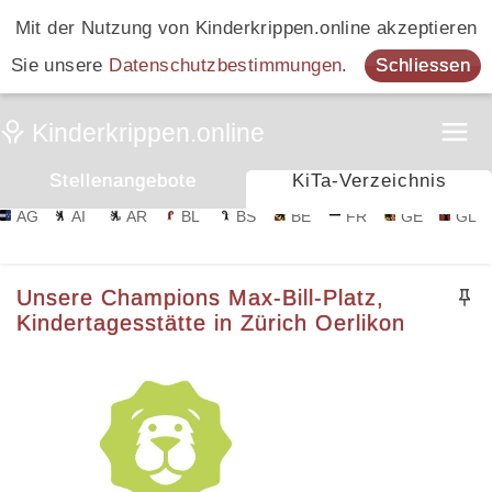
Mit der Nutzung von Kinderkrippen.online akzeptieren
Sie unsere
Datenschutzbestimmungen
.
Schliessen
Stellenangebote
KiTa-Verzeichnis
AG
AI
AR
BL
BS
BE
FR
GE
GL
Unsere Champions Max-Bill-Platz,
Kindertagesstätte in Zürich Oerlikon