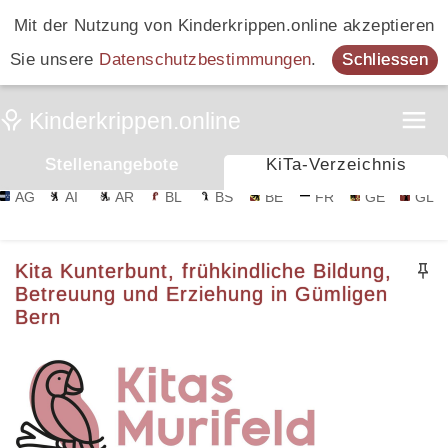
Mit der Nutzung von Kinderkrippen.online akzeptieren
Sie unsere
Datenschutzbestimmungen
.
Schliessen
Stellenangebote
KiTa-Verzeichnis
AG
AI
AR
BL
BS
BE
FR
GE
GL
Kita Kunterbunt, frühkindliche Bildung,
Betreuung und Erziehung in Gümligen
Bern