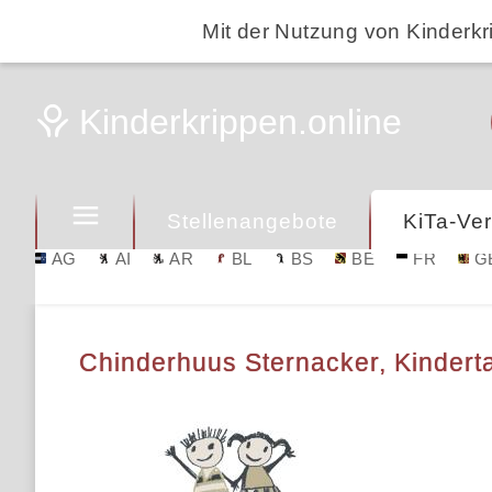
Mit der Nutzung von Kinderkr
Stellenangebote
KiTa-Ver
AG
AI
AR
BL
BS
BE
FR
G
Chinderhuus Sternacker, Kinderta