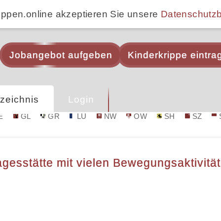
ippen.online akzeptieren Sie unsere
Datenschutz
Jobangebot aufgeben
Kinderkrippe eintra
zeichnis
Login
E
GL
GR
LU
NW
OW
SH
SZ
gesstätte mit vielen Bewegungsaktivität