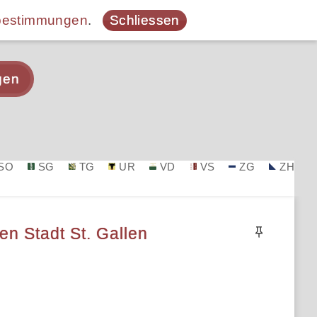
bestimmungen
.
Schliessen
gen
SO
SG
TG
UR
VD
VS
ZG
ZH
en Stadt St. Gallen