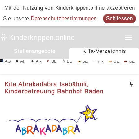
Mit der Nutzung von Kinderkrippen.online akzeptieren
Sie unsere
Datenschutzbestimmungen
.
Schliessen
Stellenangebote
KiTa-Verzeichnis
AG
AI
AR
BL
BS
BE
FR
GE
GL
Kita Abrakadabra Isebähnli,
Kinderbetreuung Bahnhof Baden