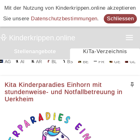
Mit der Nutzung von Kinderkrippen.online akzeptieren
Sie unsere
Datenschutzbestimmungen
.
Schliessen
Stellenangebote
KiTa-Verzeichnis
AG
AI
AR
BL
BS
BE
FR
GE
GL
Kita Kinderparadies Einhorn mit
stundenweise- und Notfallbetreuung in
Uerkheim