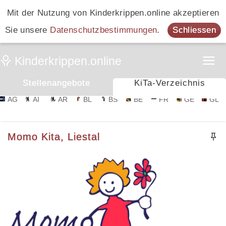
Mit der Nutzung von Kinderkrippen.online akzeptieren
Sie unsere
Datenschutzbestimmungen
.
Schliessen
Stellenangebote
KiTa-Verzeichnis
AG
AI
AR
BL
BS
BE
FR
GE
GL
Momo Kita, Liestal