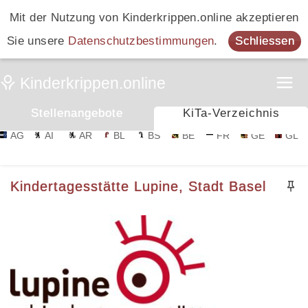
Mit der Nutzung von Kinderkrippen.online akzeptieren
Sie unsere
Datenschutzbestimmungen
.
Schliessen
Stellenangebote
KiTa-Verzeichnis
AG
AI
AR
BL
BS
BE
FR
GE
GL
Kindertagesstätte Lupine, Stadt Basel