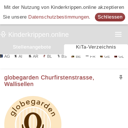
Mit der Nutzung von Kinderkrippen.online akzeptieren
Sie unsere
Datenschutzbestimmungen
.
Schliessen
Stellenangebote
KiTa-Verzeichnis
AG
AI
AR
BL
BS
BE
FR
GE
GL
globegarden Churfirstenstrasse,
Wallisellen