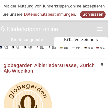
Mit der Nutzung von Kinderkrippen.online akzeptieren
Sie unsere
Datenschutzbestimmungen
.
Schliessen
Stellenangebote
KiTa-Verzeichnis
AG
AI
AR
BL
BS
BE
FR
GE
GL
globegarden Albisriederstrasse, Zürich
Alt-Wiedikon