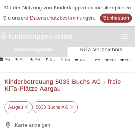
Mit der Nutzung von Kinderkrippen.online akzeptieren
Sie unsere
Datenschutzbestimmungen
.
Schliessen
Stellenangebote
KiTa-Verzeichnis
AG
AI
AR
BL
BS
BE
FR
GE
GL
Kinderbetreuung 5033 Buchs AG - freie
KiTa-Plätze Aargau
Aargau
5033 Buchs AG
Karte anzeigen