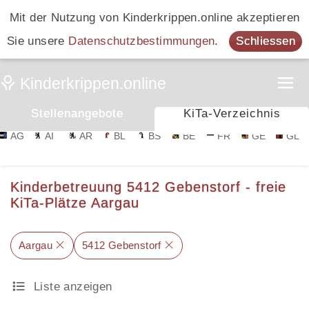
Mit der Nutzung von Kinderkrippen.online akzeptieren
Sie unsere
Datenschutzbestimmungen
.
Schliessen
Stellenangebote
KiTa-Verzeichnis
AG
AI
AR
BL
BS
BE
FR
GE
GL
Kinderbetreuung 5412 Gebenstorf - freie
KiTa-Plätze Aargau
Aargau
5412 Gebenstorf
Liste anzeigen