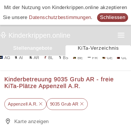
Mit der Nutzung von Kinderkrippen.online akzeptieren
Sie unsere
Datenschutzbestimmungen
.
Schliessen
Stellenangebote
KiTa-Verzeichnis
AG
AI
AR
BL
BS
BE
FR
GE
GL
Kinderbetreuung 9035 Grub AR - freie
KiTa-Plätze Appenzell A.R.
Appenzell A.R.
9035 Grub AR
Karte anzeigen