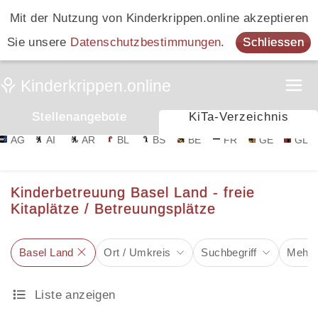
Mit der Nutzung von Kinderkrippen.online akzeptieren
Sie unsere
Datenschutzbestimmungen
.
Schliessen
Stellenangebote
KiTa-Verzeichnis
AG
AI
AR
BL
BS
BE
FR
GE
GL
Kinderbetreuung Basel Land - freie
Kitaplätze / Betreuungsplätze
Basel Land
Ort / Umkreis
Suchbegriff
Mehr F
Liste anzeigen