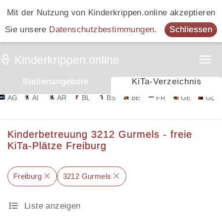
Mit der Nutzung von Kinderkrippen.online akzeptieren
Sie unsere
Datenschutzbestimmungen
.
Schliessen
Stellenangebote
KiTa-Verzeichnis
AG
AI
AR
BL
BS
BE
FR
GE
GL
Kinderbetreuung 3212 Gurmels - freie
KiTa-Plätze Freiburg
Freiburg
3212 Gurmels
Liste anzeigen