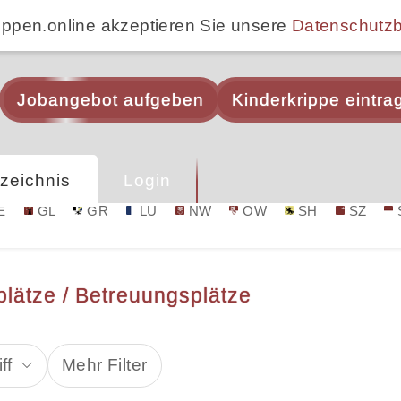
ippen.online akzeptieren Sie unsere
Datenschutz
Jobangebot aufgeben
Kinderkrippe eintra
zeichnis
Login
E
GL
GR
LU
NW
OW
SH
SZ
plätze / Betreuungsplätze
ff
Mehr Filter