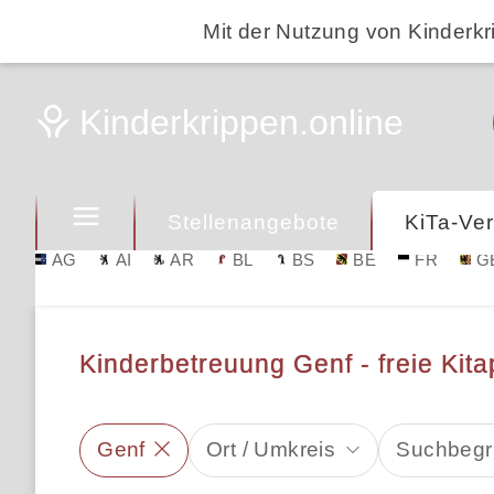
Mit der Nutzung von Kinderkr
Stellenangebote
KiTa-Ver
AG
AI
AR
BL
BS
BE
FR
G
Kinderbetreuung Genf - freie Kita
Genf
Ort / Umkreis
Suchbegri