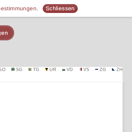
bestimmungen
.
Schliessen
gen
SO
SG
TG
UR
VD
VS
ZG
ZH