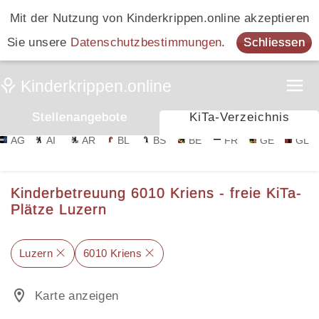
Mit der Nutzung von Kinderkrippen.online akzeptieren
Sie unsere
Datenschutzbestimmungen
.
Schliessen
Stellenangebote
KiTa-Verzeichnis
AG
AI
AR
BL
BS
BE
FR
GE
GL
Kinderbetreuung 6010 Kriens - freie KiTa-
Plätze Luzern
Luzern
6010 Kriens
Karte anzeigen