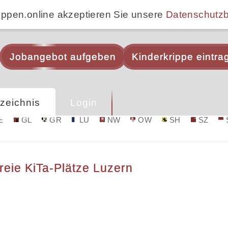
ippen.online akzeptieren Sie unsere
Datenschutz
Jobangebot aufgeben
Kinderkrippe eintra
zeichnis
Login
E
GL
GR
LU
NW
OW
SH
SZ
reie KiTa-Plätze Luzern