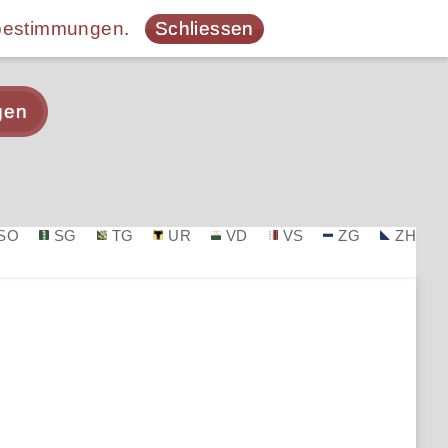
bestimmungen
.
Schliessen
gen
SO
SG
TG
UR
VD
VS
ZG
ZH