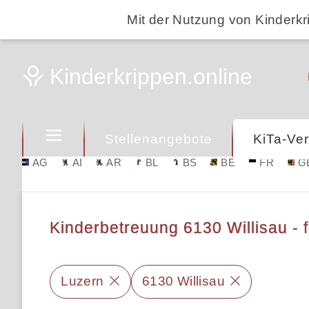
Mit der Nutzung von Kinderkr
Stellenangebote
KiTa-Ver
AG
AI
AR
BL
BS
BE
FR
G
Kinderbetreuung 6130 Willisau - f
Luzern
6130 Willisau