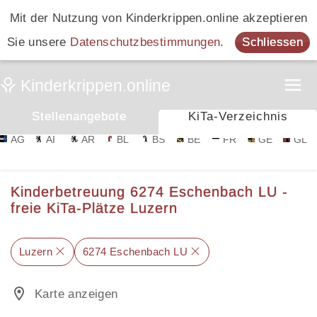
Mit der Nutzung von Kinderkrippen.online akzeptieren
Sie unsere
Datenschutzbestimmungen
.
Schliessen
Stellenangebote
KiTa-Verzeichnis
AG
AI
AR
BL
BS
BE
FR
GE
GL
Kinderbetreuung 6274 Eschenbach LU -
freie KiTa-Plätze Luzern
Luzern
6274 Eschenbach LU
Karte anzeigen