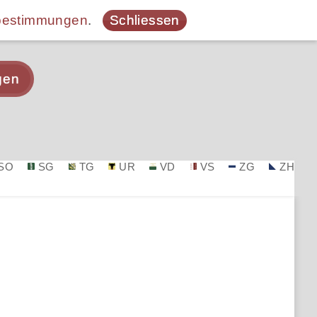
bestimmungen
.
Schliessen
gen
SO
SG
TG
UR
VD
VS
ZG
ZH