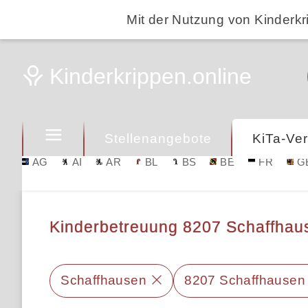
Mit der Nutzung von Kinderkr
Stellenangebote
KiTa-Ver
AG
AI
AR
BL
BS
BE
FR
G
Kinderbetreuung 8207 Schaffhaus
Schaffhausen
8207 Schaffhausen