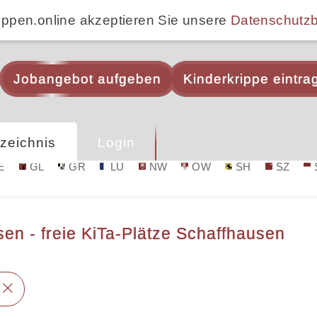
ippen.online akzeptieren Sie unsere
Datenschutz
Jobangebot aufgeben
Kinderkrippe eintra
zeichnis
Login
E
GL
GR
LU
NW
OW
SH
SZ
en - freie KiTa-Plätze Schaffhausen