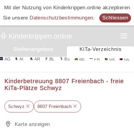
Mit der Nutzung von Kinderkrippen.online akzeptieren
Sie unsere
Datenschutzbestimmungen
.
Schliessen
Stellenangebote
KiTa-Verzeichnis
AG
AI
AR
BL
BS
BE
FR
GE
GL
Kinderbetreuung 8807 Freienbach - freie
KiTa-Plätze Schwyz
Schwyz
8807 Freienbach
Karte anzeigen