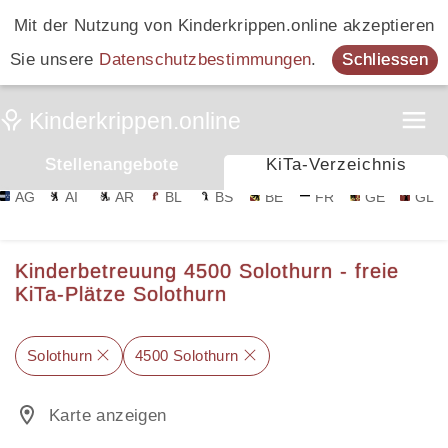
Mit der Nutzung von Kinderkrippen.online akzeptieren
Sie unsere
Datenschutzbestimmungen
.
Schliessen
Stellenangebote
KiTa-Verzeichnis
AG
AI
AR
BL
BS
BE
FR
GE
GL
Kinderbetreuung 4500 Solothurn - freie
KiTa-Plätze Solothurn
Solothurn
4500 Solothurn
Karte anzeigen