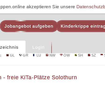
ippen.online akzeptieren Sie unsere
Datenschutz
Jobangebot aufgeben
Kinderkrippe eintra
zeichnis
Login
E
GL
GR
LU
NW
OW
SH
SZ
- freie KiTa-Plätze Solothurn