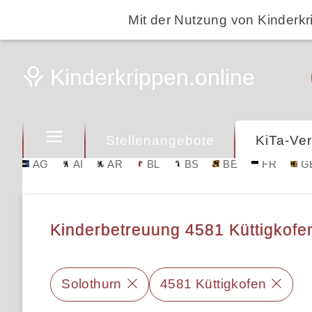
Mit der Nutzung von Kinderkr
Stellenangebote
KiTa-Ver
AG
AI
AR
BL
BS
BE
FR
G
Kinderbetreuung 4581 Küttigkofen 
Solothurn
4581 Küttigkofen