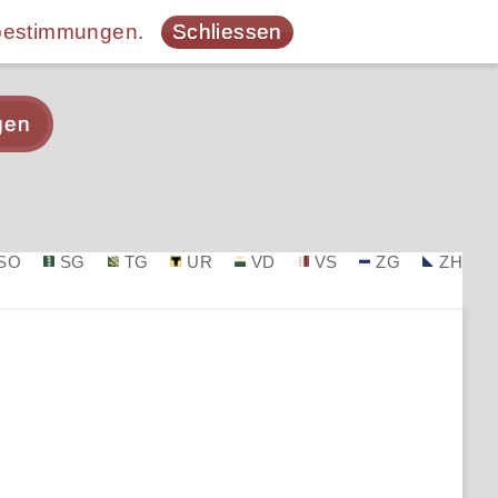
bestimmungen
.
Schliessen
gen
SO
SG
TG
UR
VD
VS
ZG
ZH