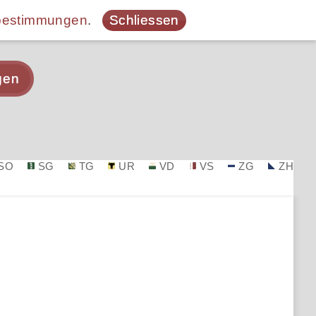
bestimmungen
.
Schliessen
gen
SO
SG
TG
UR
VD
VS
ZG
ZH