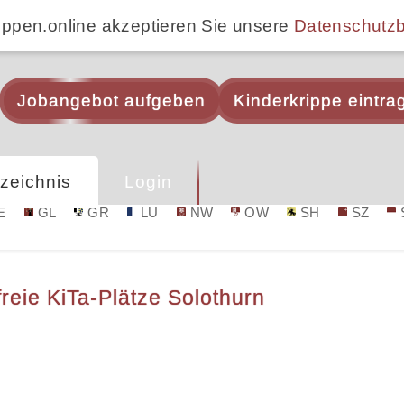
ippen.online akzeptieren Sie unsere
Datenschutz
Jobangebot aufgeben
Kinderkrippe eintra
zeichnis
Login
E
GL
GR
LU
NW
OW
SH
SZ
reie KiTa-Plätze Solothurn