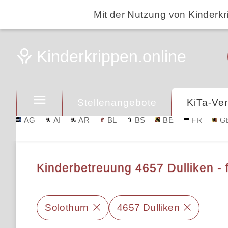
Mit der Nutzung von Kinderkr
Stellenangebote
KiTa-Ver
AG
AI
AR
BL
BS
BE
FR
G
Kinderbetreuung 4657 Dulliken - f
Solothurn
4657 Dulliken