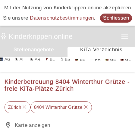
Mit der Nutzung von Kinderkrippen.online akzeptieren
Sie unsere
Datenschutzbestimmungen
.
Schliessen
Stellenangebote
KiTa-Verzeichnis
AG
AI
AR
BL
BS
BE
FR
GE
GL
Kinderbetreuung 8404 Winterthur Grütze -
freie KiTa-Plätze Zürich
Zürich
8404 Winterthur Grütze
Karte anzeigen