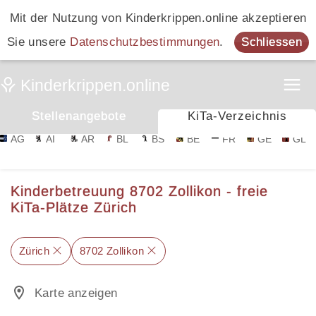
Mit der Nutzung von Kinderkrippen.online akzeptieren
Sie unsere
Datenschutzbestimmungen
.
Schliessen
Stellenangebote
KiTa-Verzeichnis
AG
AI
AR
BL
BS
BE
FR
GE
GL
Kinderbetreuung 8702 Zollikon - freie
KiTa-Plätze Zürich
Zürich
8702 Zollikon
Karte anzeigen