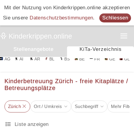
Mit der Nutzung von Kinderkrippen.online akzeptieren
Sie unsere
Datenschutzbestimmungen
.
Schliessen
Stellenangebote
KiTa-Verzeichnis
AG
AI
AR
BL
BS
BE
FR
GE
GL
Kinderbetreuung Zürich - freie Kitaplätze /
Betreuungsplätze
Zürich
Ort / Umkreis
Suchbegriff
Mehr Filter
Liste anzeigen