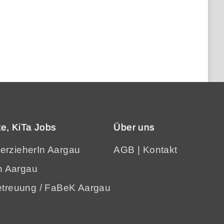
e, KiTa Jobs
Über uns
terzieherIn Aargau
AGB
|
Kontakt
n Aargau
treuung / FaBeK Aargau