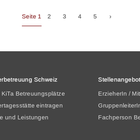
Seite 1
2
3
4
5
›
erbetreuung Schweiz
Stellenangebot
e KiTa Betreuungsplätze
ErzieherIn / Mi
rtagesstätte eintragen
GruppenleiterI
se und Leistungen
Fachperson Be