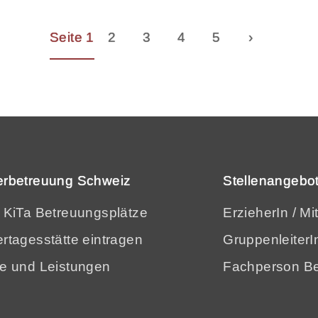
Seite 1
2
3
4
5
›
erbetreuung Schweiz
Stellenangebot
e KiTa Betreuungsplätze
ErzieherIn / Mi
rtagesstätte eintragen
GruppenleiterI
se und Leistungen
Fachperson Be