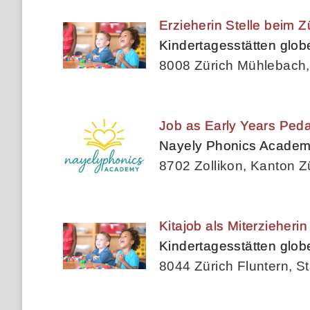
Erzieherin Stelle beim 
Kindertagesstätten glo
8008 Zürich Mühlebach, 
Job as Early Years Peda
Nayely Phonics Acade
8702 Zollikon, Kanton Z
Kitajob als Miterzieheri
Kindertagesstätten glo
8044 Zürich Fluntern, St