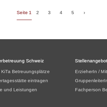
Seite 1
2
3
4
5
›
erbetreuung Schweiz
Stellenangebot
e KiTa Betreuungsplätze
ErzieherIn / Mi
rtagesstätte eintragen
GruppenleiterI
se und Leistungen
Fachperson Be