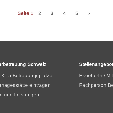
Seite 1
2
3
4
5
›
erbetreuung Schweiz
Stellenangebot
e KiTa Betreuungsplätze
ErzieherIn / Mi
rtagesstätte eintragen
Fachperson Be
se und Leistungen