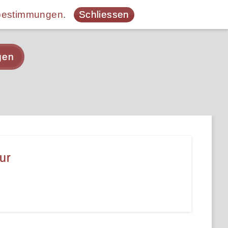
bestimmungen
.
Schliessen
gen
ur