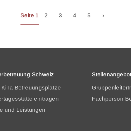
Seite 1
2
3
4
5
›
erbetreuung Schweiz
Stellenangebot
e KiTa Betreuungsplätze
GruppenleiterI
rtagesstätte eintragen
Fachperson Be
se und Leistungen