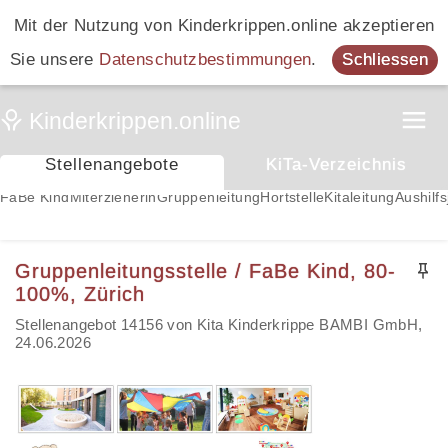
Mit der Nutzung von Kinderkrippen.online akzeptieren
Sie unsere
Datenschutzbestimmungen
.
Schliessen
Stellenangebote
KiTa-Verzeichnis
FaBe Kind
Miterzieherin
Gruppenleitung
Hortstelle
Kitaleitung
Aushilfs
Gruppenleitungsstelle / FaBe Kind, 80-
100%, Zürich
Stellenangebot 14156 von Kita Kinderkrippe BAMBI GmbH,
24.06.2026