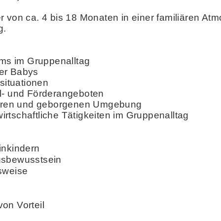
von ca. 4 bis 18 Monaten in einer familiären Atmos
g.
ms im Gruppenalltag
der Babys
fsituationen
el- und Förderangeboten
icheren und geborgenen Umgebung
rtschaftliche Tätigkeiten im Gruppenalltag
inkindern
gsbewusstsein
tsweise
on Vorteil