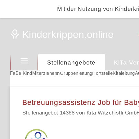
Mit der Nutzung von Kinderkr
Stellenangebote
KiTa-Ver
FaBe Kind
Miterzieherin
Gruppenleitung
Hortstelle
Kitaleitung
A
Betreuungsassistenz Job für Bab
Stellenangebot 14368 von Kita Witzchistli Gmb